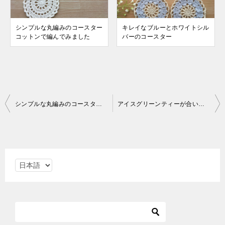
シンプルな丸編みのコースター
キレイなブルーとホワイトシル
コットンで編んでみました
バーのコースター
投
シンプルな丸編みのコースター コットンで編んでみました
アイスグリーンティーが合いそうなコースター
稿
ナ
ビ
言
ゲ
語
ー
を
シ
選
ョ
択