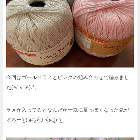
今回はゴールドラメとピンクの組み合わせで編みまし
た(✳︎´∨︎`✳︎).°。
ラメが入ってるとなんだか一気に夏っぽくなった気が
するー⸌̷̻ ( ᷇๑ॢ˃̶͈̀ ꇴ ˂̶͈́๑ॢ) ⸌̷̻