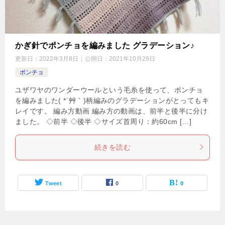
かぎ針でポンチョを編みました グラデーション♪
更新日：
2022年3月8日
公開日：
2021年10月29日
ポンチョ
ユザワヤのワンダーウールという毛糸を使って、ポンチョ
を編みました( *´艸｀)柄編みのグラデーションがとってもキ
レイです。 編み方動画 編み方の動画は、前半と後半に分け
ました。 ◇前半 ◇後半 ◇サイズ首周り：約60cm […]
続きを読む
Tweet
0
0