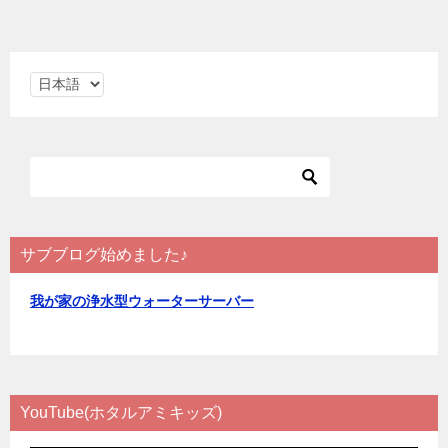
言
語
を
選
択
サブブログ始めました♪
我が家の浄水型ウォーターサーバー
YouTube(ホタルアミキッズ)