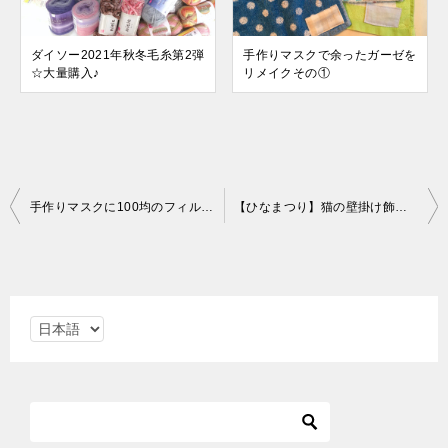
ダイソー2021年秋冬毛糸第2弾
手作りマスクで余ったガーゼを
☆大量購入♪
リメイクその①
投
手作りマスクに100均のフィルターをつけてみた
【ひなまつり】猫の壁掛け飾り【カワイイ】
稿
ナ
ビ
言
ゲ
語
ー
を
シ
選
ョ
択