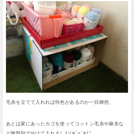
毛糸を立てて入れれば何色があるのか一目瞭然。
あとは家にあったカゴを使ってコットン毛糸や麻糸な
ど種類別で分けて入れました(✳︎´∨︎`✳︎).°。