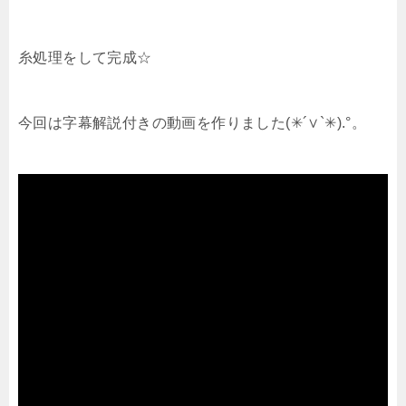
糸処理をして完成☆
今回は字幕解説付きの動画を作りました(✳︎´∨︎`✳︎).°。