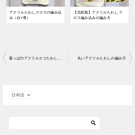
アクリルたわしクロスの編み込
【北欧風】アクリルたわし ク
み（白×青）
ロス編み込みの編み方
投
葉っぱのアクリルエコたわしの編み方
丸いアクリルたわしの編み方
稿
ナ
ビ
言
ゲ
語
ー
を
シ
選
ョ
択
ン