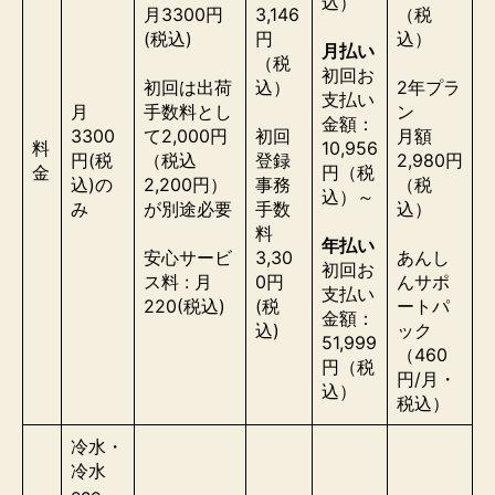
込）
月3300円
3,146
（税
(税込)
円
込）
月払い
（税
初回お
初回は出荷
込）
2年プラ
支払い
月
手数料とし
ン
金額：
3300
て2,000円
初回
月額
料
10,956
円(税
（税込
登録
2,980円
金
円（税
込)の
2,200円）
事務
（税
込）～
み
が別途必要
手数
込）
料
年払い
安心サービ
3,30
あんし
初回お
ス料 : 月
0円
んサポ
支払い
220(税込)
(税
ートパ
金額：
込)
ック
51,999
（460
円（税
円/月・
込）
税込）
冷水・
冷水