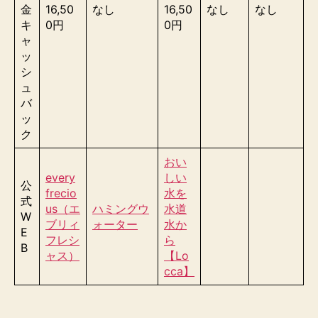
金
16,50
なし
16,50
なし
なし
キ
0円
0円
ャ
ッ
シ
ュ
バ
ッ
ク
おい
every
しい
公
frecio
水を
式
us（エ
ハミングウ
水道
W
ブリィ
ォーター
水か
E
フレシ
ら
B
ャス）
【Lo
cca】