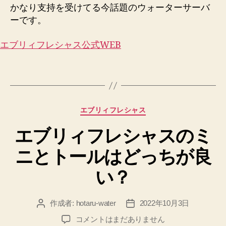
かなり支持を受けてる今話題のウォーターサーバ
ーです。
エブリィフレシャス公式WEB
カ
エブリィフレシャス
テ
エブリィフレシャスのミ
ゴ
リ
ニとトールはどっちが良
ー
い？
作成者:
hotaru-water
2022年10月3日
投
投
稿
稿
エ
コメントはまだありません
者
日