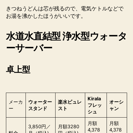
きつねうどんは芯が残るので、電気ケトルなどで
お湯を沸かしたほうがいいです。
水道水直結型 浄水型ウォータ
ーサーバー
卓上型
Kirala
メーカ
ウォーター
楽水ピュレ
オーシ
フレッ
ー
スタンド
スト
ャン
シュ
月額
月額
3,850円／
月額3280
4,378
4,378
料金
月（税込)
円（税込)