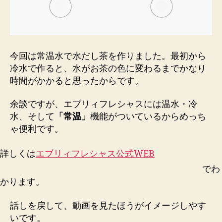
5
分
で
作
っ
今回は常温水で水だし茶を作りました。最初から
て
冷水で作ると、水がお茶の色に変わるまでかなり
み
時間がかかると思ったからです。
る
へ
余談ですが、エブリィフレシャスには温水・冷
の
水、そして
「常温」
機能がついているからめっち
ゃ便利です。
詳しくは
エブリィフレシャス公式WEB
でわ
かります。
話しを戻して、動画を見たほうがイメージしやす
いです。