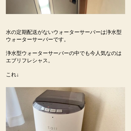
タ
ー
サ
ー
バ
水の定期配送がないウォーターサーバーは浄水型
ー
ウォーターサーバーです。
は
め
浄水型ウォーターサーバーの中でも今人気なのは
ち
エブリフレシャス。
ゃ
く
これ↓
ち
ゃ
楽
へ
の