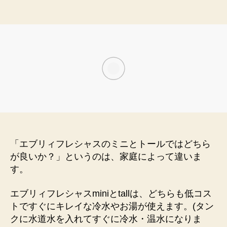
ブ
リ
ィ
フ
レ
シ
ャ
ス
の
ミ
ニ
と
ト
「エブリィフレシャスのミニとトールではどちら
ー
が良いか？」というのは、家庭によって違いま
ル
す。
は
ど
エブリィフレシャスminiとtallは、どちらも低コス
っ
ち
トですぐにキレイな冷水やお湯が使えます。(タン
が
クに水道水を入れてすぐに冷水・温水になりま
良