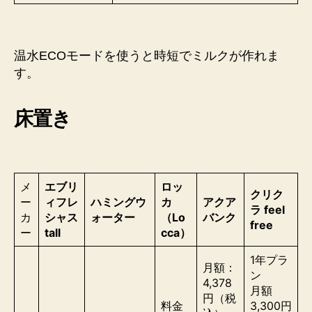
温水ECOモードを使うと時短でミルクが作れま
す。
床置き
メ
エブリ
ロッ
クリク
ー
ィフレ
ハミングウ
カ
アクア
ラ feel
カ
シャス
ォーター
（Lo
バンク
free
ー
tall
cca）
1年プラ
月額：
ン
4,378
月額
円（税
料金
3,300円