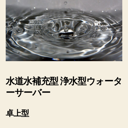
ウ
ォ
ー
タ
ー
サ
ー
バ
ー
を
比
較
水道水補充型 浄水型ウォータ
へ
の
ーサーバー
卓上型