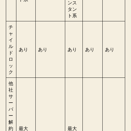
ンス
タン
ト系
チ
ャ
イ
ル
あり
あり
あり
あり
あり
ド
ロ
ッ
ク
他
社
サ
ー
バ
ー
解
約
最大
最大