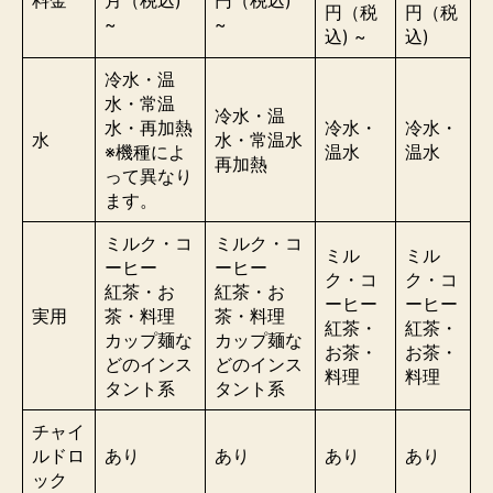
円（税
円（税
~
~
込) ~
込)
冷水・温
水・
常温
冷水・温
水
・
再加熱
冷水・
冷水・
水
水・
常温水
※機種によ
温水
温水
再加熱
って異なり
ます。
ミルク・コ
ミルク・コ
ミル
ミル
ーヒー
ーヒー
ク・コ
ク・コ
紅茶・お
紅茶・お
ーヒー
ーヒー
実用
茶・料理
茶・料理
紅茶・
紅茶・
カップ麺な
カップ麺な
お茶・
お茶・
どのインス
どのインス
料理
料理
タント系
タント系
チャイ
ルドロ
あり
あり
あり
あり
ック