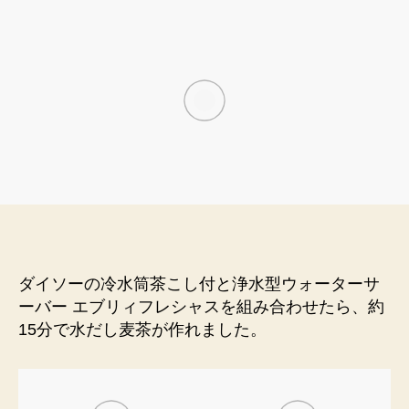
の
冷
水
筒
茶
こ
し
付
で
水
だ
し
麦
茶
ダイソーの冷水筒茶こし付と浄水型ウォーターサ
(
ーバー エブリィフレシャスを組み合わせたら、
約
常
15分
で水だし麦茶が作れました。
温
)
を
1