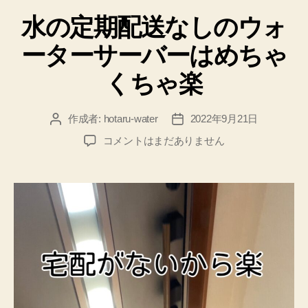
テ
水の定期配送なしのウォ
ゴ
リ
ーターサーバーはめちゃ
ー
くちゃ楽
作成者:
hotaru-water
2022年9月21日
投
投
稿
稿
水
コメントはまだありません
者
日
の
定
期
配
送
な
し
の
ウ
ォ
ー