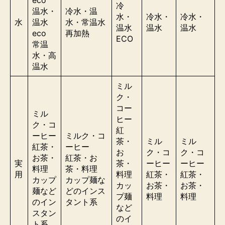
eco
冷
温水・
冷水・温
水・
冷水・
冷水・
水
温水
水・
常温水
温水
温水
温水
eco
再加熱
ECO
常温
水
・
高
温水
ミル
ク・
コー
ミル
ヒー
ク・コ
紅
ーヒー
ミルク・コ
茶・
ミル
ミル
紅茶・
ーヒー
お
ク・コ
ク・コ
お茶・
紅茶・お
実
茶・
ーヒー
ーヒー
料理
茶・料理
用
料理
紅茶・
紅茶・
カップ
カップ麺な
カッ
お茶・
お茶・
麺など
どのインス
プ麺
料理
料理
のイン
タント系
など
スタン
のイ
ト系