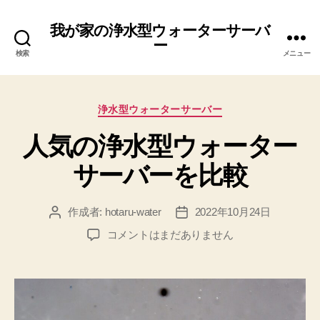
我が家の浄水型ウォーターサーバ
ー
検索
メニュー
カ
浄水型ウォーターサーバー
テ
人気の浄水型ウォーター
ゴ
リ
サーバーを比較
ー
作成者:
hotaru-water
2022年10月24日
投
投
稿
稿
人
コメントはまだありません
者
日
気
の
浄
水
型