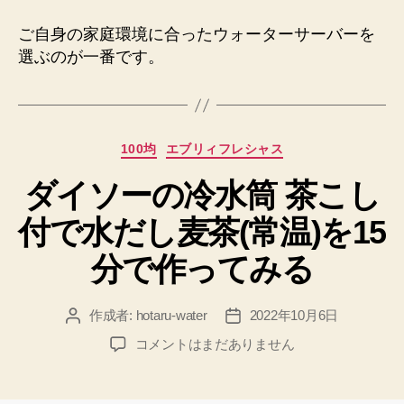
ご自身の家庭環境に合ったウォーターサーバーを
選ぶのが一番です。
カ
100均
エブリィフレシャス
テ
ダイソーの冷水筒 茶こし
ゴ
リ
付で水だし麦茶(常温)を15
ー
分で作ってみる
作成者:
hotaru-water
2022年10月6日
投
投
稿
稿
ダ
コメントはまだありません
者
日
イ
ソ
ー