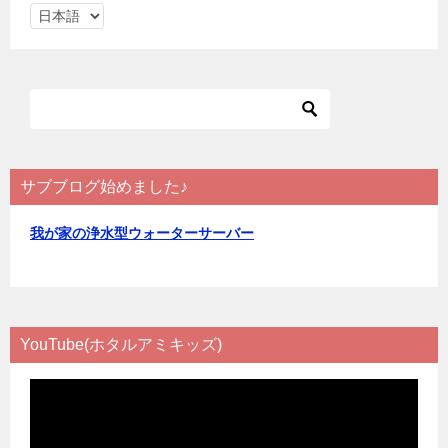
言
ゲ
語
ー
を
シ
選
ョ
択
ン
サブブログ始めました♪
我が家の浄水型ウォーターサーバー
YouTube(ホタルアミキッズ)