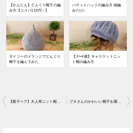
【かんたん】どんぐり帽子の編
バケットハットの編み方 細編
み方【コスパ110円！】
みだけ♪
ダイソーのメランジでどんぐり
【3〜4歳】キャスケットニッ
帽子を編んでみた
ト帽の編み方
投
【親子ペア】大人用ニット帽を編んでみた
ブタさんのかわいい帽子を園の発表会用に作りました
稿
ナ
ビ