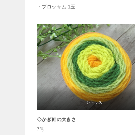
・ブロッサム 1玉
シトラス
◇かぎ針の大きさ
7号