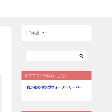
言
語
を
選
択
サブブログ始めました♪
我が家の浄水型ウォーターサーバー