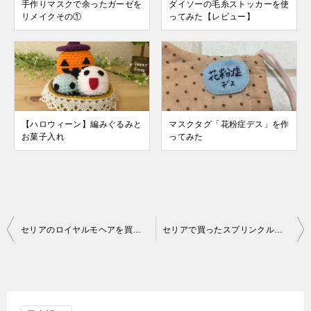
手作りマスクで余ったガーゼを
ダイソーの毛糸ストッカーを使
リメイクその①
ってみた【レビュー】
【ハロウィーン】編みぐるみと
マスクタグ「花粉症デス」を作
お菓子入れ
ってみた
投
セリアのロイヤルモヘアを買いそろえた
セリアで買ったスプリンクルがかわいい
稿
ナ
ビ