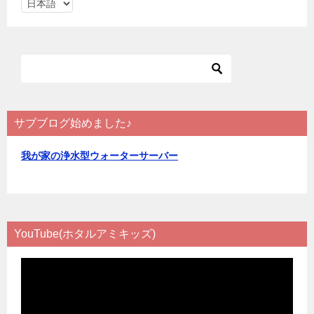
言
ゲ
語
ー
を
シ
選
ョ
択
ン
サブブログ始めました♪
我が家の浄水型ウォーターサーバー
YouTube(ホタルアミキッズ)