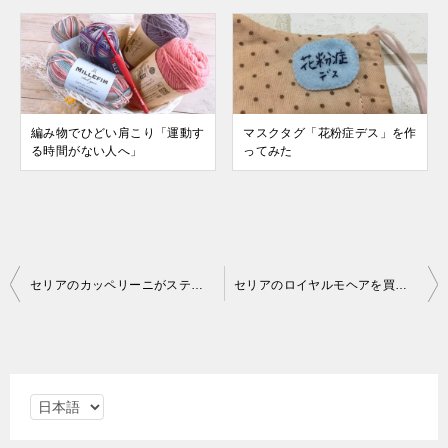
編み物でひどい肩こり「運動す
マスクタグ「花粉症デス」を作
る時間がない人へ」
ってみた
投
セリアのカッペリーニがステキすぎ
セリアのロイヤルモヘアを買いそろえた
稿
ナ
ビ
言
ゲ
語
ー