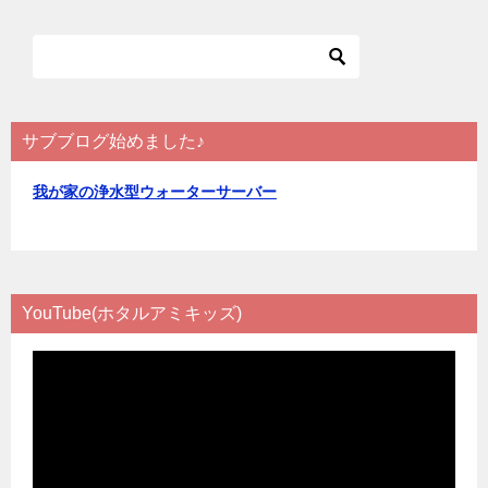
を
シ
選
ョ
択
ン
サブブログ始めました♪
我が家の浄水型ウォーターサーバー
YouTube(ホタルアミキッズ)