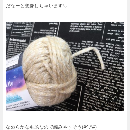
だなーと想像しちゃいます♡
なめらかな毛糸なので編みやすそう(#^.^#)