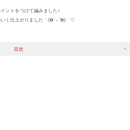
イントをつけて編みました♪
りました╰︎(✿︎´⌣︎`✿︎)╯︎♡︎
目次