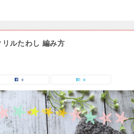
クリルたわし 編み方
0
0