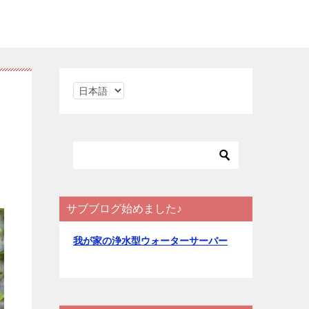
言
語
を
選
択
サブブログ始めました♪
我が家の浄水型ウォーターサーバー