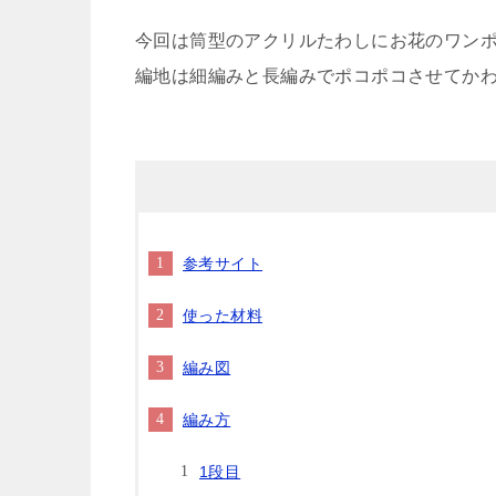
今回は筒型のアクリルたわしにお花のワンポ
編地は細編みと長編みでポコポコさせてかわいく仕上が
参考サイト
使った材料
編み図
編み方
1段目